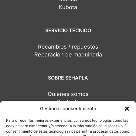
Kubota
SERVICIO TÉCNICO
Recambios / repuestos
Reparación de maquinaria
SOBRE SEHAPLA
Quiénes somos
Contacto
Gestionar consentimiento
Central Alicante
Sede Socuéllamos
Para ofrecer las mejores experiencias, utilizamos tecnologías como las
Sede Tarragona
cookies para almacenar y/o acceder a la información del dispositivo. El
consentimiento de estas tecnologías nos permitirá procesar datos como